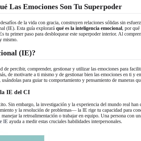
Qué Las Emociones Son Tu Superpoder
safíos de la vida con gracia, construyen relaciones sólidas sin esfuer
nal (IE). Esta guía explorará
qué es la inteligencia emocional
, por qué
s tu primer paso para desbloquear este superpoder interior. Al compren
y mismo.
ional (IE)?
de percibir, comprender, gestionar y utilizar las emociones para facili
s, de motivarte a ti mismo y de gestionar bien las emociones en ti y en 
i, usándolas para guiar tu comportamiento y pensamiento de maneras que
la IE del CI
ito. Sin embargo, la investigación y la experiencia del mundo real han 
amiento y la resolución de problemas— la IE rige tu capacidad para con
 manejar la retroalimentación o trabajar en equipo. Una persona con una 
e IE
ayuda a medir estas cruciales habilidades interpersonales.