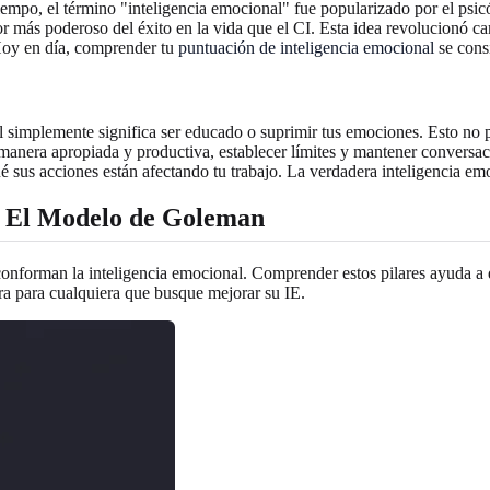
tiempo, el término "inteligencia emocional" fue popularizado por el psic
 más poderoso del éxito en la vida que el CI. Esta idea revolucionó ca
 Hoy en día, comprender tu
puntuación de inteligencia emocional
se consi
implemente significa ser educado o suprimir tus emociones. Esto no pod
manera apropiada y productiva, establecer límites y mantener conversacio
é sus acciones están afectando tu trabajo. La verdadera inteligencia emo
l: El Modelo de Goleman
forman la inteligencia emocional. Comprender estos pilares ayuda a d
ra para cualquiera que busque mejorar su IE.