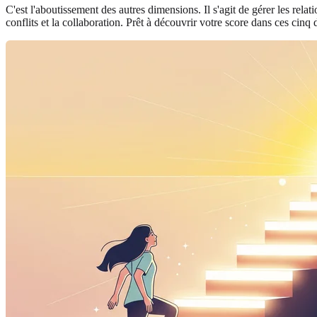
C'est l'aboutissement des autres dimensions. Il s'agit de gérer les rela
conflits et la collaboration. Prêt à découvrir votre score dans ces cin