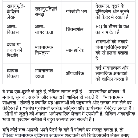
सहानुभूति-
देखभाल, दूसरे के
सहानुभूतिपूर्ण
केंद्रित
गर्मजोशी भरा
दृष्टिकोण और सुनने
समझ
लेखन
को केंद्र में रखता है
आत्म-
आत्म-
EQ के भीतर के पक्ष
चिंतनशील
विकास
जागरूकता
का नाम देता है
भावनाओं को नकारे
दबाव या
भावनात्मक
बिना प्रतिक्रियाओं
तनाव की
व्यावहारिक
नियंत्रण
को संभालना बताता
स्थिति
है
कई भावनात्मक और
व्यापक
भावनात्मक
औपचारिक
सामाजिक क्षमताओं
विकल्प
दक्षता
को शामिल करता है
ये शब्द एक-दूसरे से जुड़े हैं, लेकिन समान नहीं हैं। “पारस्परिक कौशल” में
मनाना, सुनना, सहयोग और समझदारी शामिल हो सकते हैं। “भावनात्मक
साक्षरता” संकरी है क्योंकि यह भावनाओं को पहचानने और उनका नाम लेने पर
केंद्रित है। “संबंध प्रबंधन” अधिक सक्रिय और कार्यस्थल-केंद्रित लगता है।
“लोगों से जुड़ने की क्षमता” अनौपचारिक लेखन में उपयोगी है, लेकिन अकादमिक
भाषा या प्रदर्शन समीक्षा में बहुत अस्पष्ट लग सकती है।
यदि कोई शब्द आपको अपने पैटर्न के बारे में सोचने पर मजबूर करता है, तो
शैक्षिक भावनात्मक बुद्धिमत्ता आकलन
शब्दावली को चिकित्सकीय लेबल बनाए