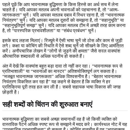
पहले पूछें कि आप भावनात्मक बुद्धिमत्ता के किस हिस्से का अर्थ सच में लेना
चाहते हैं। यदि आपका मतलब अपनी भावनाओं को पहचानना है, तो “आत्म-
जागरूकता” चुनें। यदि आपका मतलब दबाव में स्थिर रहना है, तो “भावनात्मक
नियंत्रण” चुनें। यदि आपका मतलब दूसरों को समझना है, तो “सहानुभूति” या
“सहानुभूतिपूर्ण समझ” चुनें। यदि आपका मतलब टीम में अच्छी तरह काम करना
है, तो “पारस्परिक प्रभावशीलता” या “संबंध प्रबंधन” चुनें।
इसके बाद लहजा मिलाएं। रिज्यूमे में ऐसी भाषा चुनें जो ठोस और काम से जुड़ी
लगे। कक्षा या कोचिंग की स्थिति में ऐसे शब्द चुनें जो सीखने के लिए आमंत्रित
करें। अनौपचारिक लेखन में “लोगों से जुड़ने की क्षमता” जैसे सरल वाक्यांश
औपचारिक शब्दावली से अधिक पठनीय हो सकते हैं।
अंत में देखें कि वाक्यांश बहुत बड़ा दावा तो नहीं कर रहा। “भावनात्मक रूप से
प्रतिभाशाली” या “भावनाओं का मास्टर” अतिशयोक्तिपूर्ण लग सकता है।
“मजबूत भावनात्मक जागरूकता” अधिक विश्वसनीय है। “बेहतर भावनात्मक
नियंत्रण विकसित कर रहा है” यह कहने से बेहतर है कि व्यक्ति ने हर
प्रतिक्रिया पूरी तरह हल कर ली है। सबसे सहायक भाषा विकास की जगह
छोड़ती है।
सही शब्दों को चिंतन की शुरुआत बनाएं
भावनात्मक बुद्धिमत्ता का सबसे अच्छा समानार्थी वह है जो किसी व्यक्ति को
वास्तविक पैटर्न अधिक स्पष्ट रूप से समझने में मदद करे। कार्यस्थल नोट में यह
“पारस्परिक प्रभावशीलता” हो सकता है। कोचिंग बातचीत में यह “भावनात्मक