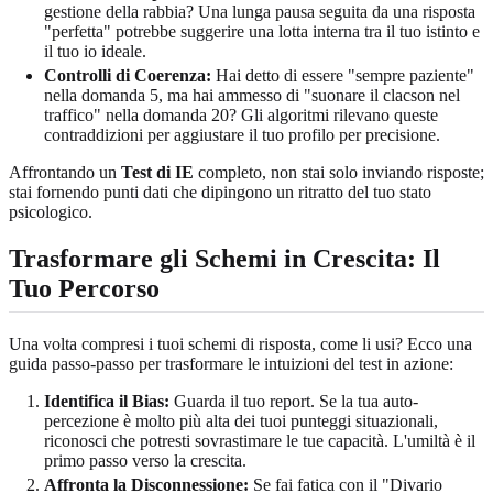
gestione della rabbia? Una lunga pausa seguita da una risposta
"perfetta" potrebbe suggerire una lotta interna tra il tuo istinto e
il tuo io ideale.
Controlli di Coerenza:
Hai detto di essere "sempre paziente"
nella domanda 5, ma hai ammesso di "suonare il clacson nel
traffico" nella domanda 20? Gli algoritmi rilevano queste
contraddizioni per aggiustare il tuo profilo per precisione.
Affrontando un
Test di IE
completo, non stai solo inviando risposte;
stai fornendo punti dati che dipingono un ritratto del tuo stato
psicologico.
Trasformare gli Schemi in Crescita: Il
Tuo Percorso
Una volta compresi i tuoi schemi di risposta, come li usi? Ecco una
guida passo-passo per trasformare le intuizioni del test in azione:
Identifica il Bias:
Guarda il tuo report. Se la tua auto-
percezione è molto più alta dei tuoi punteggi situazionali,
riconosci che potresti sovrastimare le tue capacità. L'umiltà è il
primo passo verso la crescita.
Affronta la Disconnessione:
Se fai fatica con il "Divario