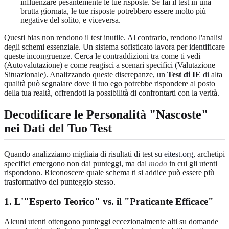
influenzare pesantemente le tue risposte. Se fai il test in una
brutta giornata, le tue risposte potrebbero essere molto più
negative del solito, e viceversa.
Questi bias non rendono il test inutile. Al contrario, rendono l'analisi
degli schemi essenziale. Un sistema sofisticato lavora per identificare
queste incongruenze. Cerca le contraddizioni tra come ti vedi
(Autovalutazione) e come reagisci a scenari specifici (Valutazione
Situazionale). Analizzando queste discrepanze, un
Test di IE
di alta
qualità può segnalare dove il tuo ego potrebbe rispondere al posto
della tua realtà, offrendoti la possibilità di confrontarti con la verità.
Decodificare le Personalità "Nascoste"
nei Dati del Tuo Test
Quando analizziamo migliaia di risultati di test su
eitest.org
, archetipi
specifici emergono non dai punteggi, ma dal
modo
in cui gli utenti
rispondono. Riconoscere quale schema ti si addice può essere più
trasformativo del punteggio stesso.
1. L'"Esperto Teorico" vs. il "Praticante Efficace"
Alcuni utenti ottengono punteggi eccezionalmente alti su domande