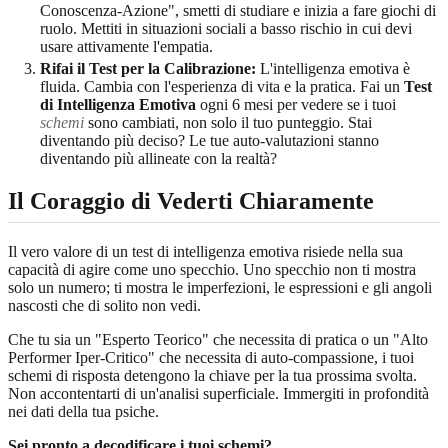
Conoscenza-Azione", smetti di studiare e inizia a fare giochi di
ruolo. Mettiti in situazioni sociali a basso rischio in cui devi
usare attivamente l'empatia.
Rifai il Test per la Calibrazione:
L'intelligenza emotiva è
fluida. Cambia con l'esperienza di vita e la pratica. Fai un
Test
di Intelligenza Emotiva
ogni 6 mesi per vedere se i tuoi
schemi
sono cambiati, non solo il tuo punteggio. Stai
diventando più deciso? Le tue auto-valutazioni stanno
diventando più allineate con la realtà?
Il Coraggio di Vederti Chiaramente
Il vero valore di un test di intelligenza emotiva risiede nella sua
capacità di agire come uno specchio. Uno specchio non ti mostra
solo un numero; ti mostra le imperfezioni, le espressioni e gli angoli
nascosti che di solito non vedi.
Che tu sia un "Esperto Teorico" che necessita di pratica o un "Alto
Performer Iper-Critico" che necessita di auto-compassione, i tuoi
schemi di risposta detengono la chiave per la tua prossima svolta.
Non accontentarti di un'analisi superficiale. Immergiti in profondità
nei dati della tua psiche.
Sei pronto a decodificare i tuoi schemi?