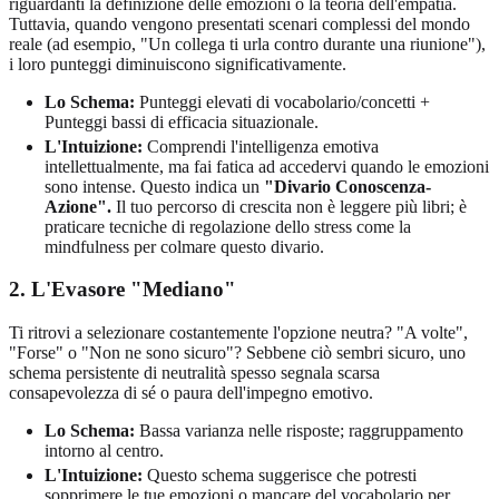
riguardanti la definizione delle emozioni o la teoria dell'empatia.
Tuttavia, quando vengono presentati scenari complessi del mondo
reale (ad esempio, "Un collega ti urla contro durante una riunione"),
i loro punteggi diminuiscono significativamente.
Lo Schema:
Punteggi elevati di vocabolario/concetti +
Punteggi bassi di efficacia situazionale.
L'Intuizione:
Comprendi l'intelligenza emotiva
intellettualmente, ma fai fatica ad accedervi quando le emozioni
sono intense. Questo indica un
"Divario Conoscenza-
Azione".
Il tuo percorso di crescita non è leggere più libri; è
praticare tecniche di regolazione dello stress come la
mindfulness per colmare questo divario.
2. L'Evasore "Mediano"
Ti ritrovi a selezionare costantemente l'opzione neutra? "A volte",
"Forse" o "Non ne sono sicuro"? Sebbene ciò sembri sicuro, uno
schema persistente di neutralità spesso segnala scarsa
consapevolezza di sé o paura dell'impegno emotivo.
Lo Schema:
Bassa varianza nelle risposte; raggruppamento
intorno al centro.
L'Intuizione:
Questo schema suggerisce che potresti
sopprimere le tue emozioni o mancare del vocabolario per