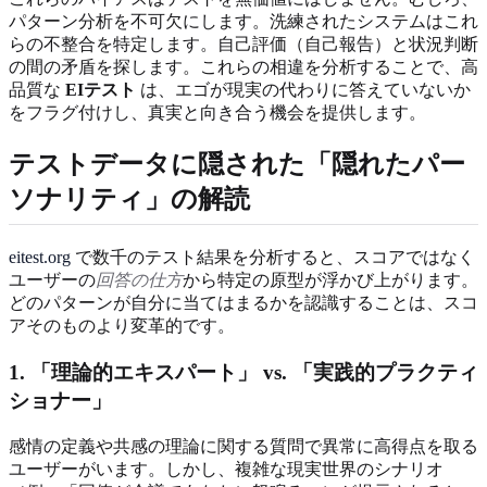
パターン分析を不可欠にします。洗練されたシステムはこれ
らの不整合を特定します。自己評価（自己報告）と状況判断
の間の矛盾を探します。これらの相違を分析することで、高
品質な
EIテスト
は、エゴが現実の代わりに答えていないか
をフラグ付けし、真実と向き合う機会を提供します。
テストデータに隠された「隠れたパー
ソナリティ」の解読
eitest.org
で数千のテスト結果を分析すると、スコアではなく
ユーザーの
回答の仕方
から特定の原型が浮かび上がります。
どのパターンが自分に当てはまるかを認識することは、スコ
アそのものより変革的です。
1. 「理論的エキスパート」 vs. 「実践的プラクティ
ショナー」
感情の定義や共感の理論に関する質問で異常に高得点を取る
ユーザーがいます。しかし、複雑な現実世界のシナリオ