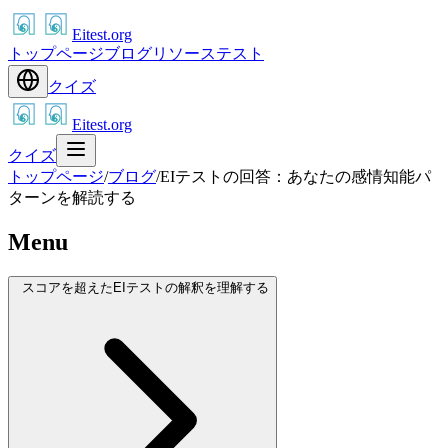
Eitest.org
トップページ
ブログ
リソース
テスト
クイズ
Eitest.org
クイズ
トップページ
/
ブログ
/
EIテストの回答：あなたの感情知能パ
ターンを解読する
Menu
スコアを超えたEIテストの解釈を理解する