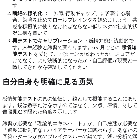
す。
断絶の標的化
：「知識-行動ギャップ」に苦戦する場
合、勉強を止めてロールプレイングを始めましょう。共
感を積極的に使わなければならない低リスクの社会的状
況に身を置いて。
再テストでキャリブレーション
：感情知能は流動的で
す。人生経験と練習で変わります。6ヶ月ごとに
感情知
能テスト
を受けて、
パターン
が変わったか、スコアだ
けでなく、より決断的になったか？自己評価が現実と一
致してきたかを確認してください。
自分自身を明確に見る勇気
感情知能テストの真の価値は、鏡として機能することにあり
ます。鏡は数字だけを示すのではなく、欠点、表情、そして
普段見逃す隠れた角度を示します。
練習が必要な「理論的エキスパート」か、自己慈悲が必要な
「過度に批判的な」ハイアチーバーかに関わらず、あなたの
回答パターンが次のブレイクスルーの鍵です。浅い分析で満