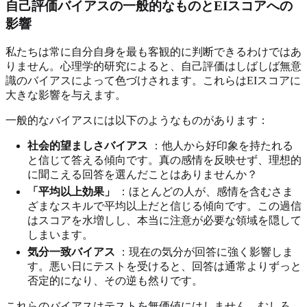
自己評価バイアスの一般的なものとEIスコアへの
影響
私たちは常に自分自身を最も客観的に判断できるわけではあ
りません。心理学的研究によると、自己評価はしばしば無意
識のバイアスによって色づけされます。これらはEIスコアに
大きな影響を与えます。
一般的なバイアスには以下のようなものがあります：
社会的望ましさバイアス
：他人から好印象を持たれる
と信じて答える傾向です。真の感情を反映せず、理想的
に聞こえる回答を選んだことはありませんか？
「平均以上効果」
：ほとんどの人が、感情を含むさま
ざまなスキルで平均以上だと信じる傾向です。この過信
はスコアを水増しし、本当に注意が必要な領域を隠して
しまいます。
気分一致バイアス
：現在の気分が回答に強く影響しま
す。悪い日にテストを受けると、回答は通常よりずっと
否定的になり、その逆も然りです。
これらのバイアスはテストを無価値にはしません。むしろ、