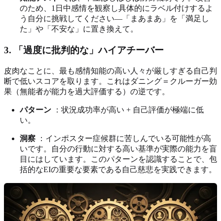
のため、1日中感情を観察し具体的にラベル付けするよ
う自分に挑戦してください—「まあまあ」を「満足し
た」や「不安な」に置き換えて。
3. 「過度に批判的な」ハイアチーバー
皮肉なことに、最も感情知能の高い人々が厳しすぎる自己判
断で低いスコアを取ります。これはダニング＝クルーガー効
果（無能者が能力を過大評価する）の逆です。
パターン
：状況成功率が高い + 自己評価が極端に低
い。
洞察
：インポスター症候群に苦しんでいる可能性が高
いです。自分の行動に対する高い基準が実際の能力を盲
目にはしています。このパターンを認識することで、包
括的なEIの重要な要素である自己慈悲を実践できます。