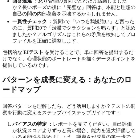
回答遅延
：怒り管理の質問でどれだけ躊躇しました
か？長いポーズの後に「完璧な」回答は、本能と理想の
自己の間の内部葛藤を示唆するかもしれません。
一貫性チェック
：質問5で「いつも我慢強い」と言った
のに、質問20で「渋滞でクラクションを鳴らす」と認め
ましたか？アルゴリズムはこれらの矛盾を検知してプロ
ファイルを正確に調整します。
包括的な
EIテスト
を受けることで、単に回答を提出するだ
けでなく、心理状態のポートレートを描くデータポイントを
提供しているのです。
パターンを成長に変える：あなたのロ
ードマップ
回答パターンを理解したら、どう活用しますか？テストの洞
察を行動に変えるステップバイステップガイドです：
バイアスの特定
：レポートを見てください。自己評価
が状況スコアよりずっと高い場合、能力を過大評価して
いる可能性を認めましょう。謙虚さが成長の第一歩で