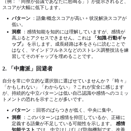
（例：「同僚が会議であなたに怒鳴る」）が提示されると、
スコアが大幅に低下します。
パターン
：語彙/概念スコアが高い + 状況解決スコアが
低い。
洞察
：感情知能を知的には理解していますが、感情が
高ぶるとアクセスできません。これは
「知識-行動ギャ
ップ」
を示します。成長経路は本をさらに読むことで
はなく、マインドフルネスなどのストレス調整技法を練
習してそのギャップを埋めることです。
2. 「中庸派」回避者
自分を常に中立的な選択肢に選ばせていませんか？「時々」
「かもしれない」「わからない」？これが安全に感じます
が、持続的な中立パターンは低い自己認識や感情へのコミッ
トメントの恐れを示すことが多いです。
パターン
：回答のばらつきが低く、中央に集中。
洞察
：このパターンは感情を抑圧しているか、正確に
定義する語彙が不足している可能性を示します。
感情
知能テスト
では、中立はしばしば防御機制です。改善