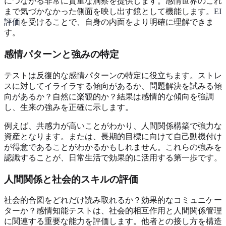
につながる非常に貴重な洞察を提供します。感情世界のこれ
まで気づかなかった側面を映し出す鏡として機能します。
EI
評価
を受けることで、自身の内面をより明確に理解できま
す。
感情パターンと強みの特定
テストは反復的な感情パターンの特定に役立ちます。ストレ
スに対してイライラする傾向があるか、問題解決を試みる傾
向があるか？自然に楽観的か？結果は感情的な傾向を強調
し、生来の強みを正確に示します。
例えば、共感力が高いことがわかり、人間関係構築で強力な
資産となります。または、長期的目標に向けて自己動機付け
が得意であることがわかるかもしれません。これらの強みを
認識することが、日常生活で効果的に活用する第一歩です。
人間関係と社会的スキルの評価
社会的合図をどれだけ読み取れるか？効果的なコミュニケー
ターか？感情知能テストは、社会的相互作用と人間関係管理
に関連する重要な能力を評価します。他者との接し方を構造