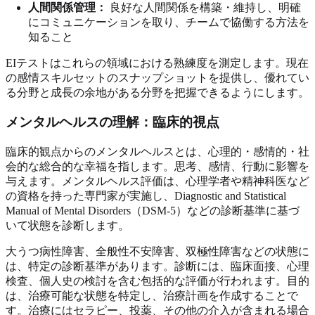
人間関係管理：
良好な人間関係を構築・維持し、明確
にコミュニケーションを取り、チームで協働する方法を
知ること
EIテストはこれらの領域における熟練度を測定します。現在
の感情スキルセットのスナップショットを提供し、優れてい
る分野と成長の余地がある分野を把握できるようにします。
メンタルヘルスの理解：臨床的視点
臨床的観点からのメンタルヘルスとは、心理的・感情的・社
会的な総合的な幸福を指します。思考、感情、行動に影響を
与えます。メンタルヘルス評価は、心理学者や精神科医など
の資格を持った専門家が実施し、Diagnostic and Statistical
Manual of Mental Disorders（DSM-5）などの診断基準に基づ
いて状態を診断します。
大うつ病性障害、全般性不安障害、双極性障害などの状態に
は、特定の診断基準があります。診断には、臨床面接、心理
検査、個人史の検討を含む包括的な評価が行われます。目的
は、治療可能な状態を特定し、治療計画を作成することで
す。治療にはセラピー、投薬、その他の介入が含まれる場合