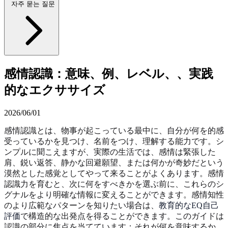
자주 묻는 질문
感情認識：意味、例、レベル、、実践
的なエクササイズ
2026/06/01
感情認識とは、物事が起こっている最中に、自分が何を的感
受っているかを見つけ、名前をつけ、理解する能力です。シ
ンプルに聞こえますが、実際の生活では、感情は緊張した
肩、鋭い返答、静かな回避願望、または何かが奇妙だという
漠然とした感覚としてやって来ることがよくあります。感情
認識力を育むと、次に何をすべきかを選ぶ前に、これらのシ
グナルをより明確な情報に変えることができます。感情知性
のより広範なパターンを知りたい場合は、
教育的なEQ自己
評価
で構造的な出発点を得ることができます。このガイドは
認識の部分に焦点を当てています：それが何を意味するか、