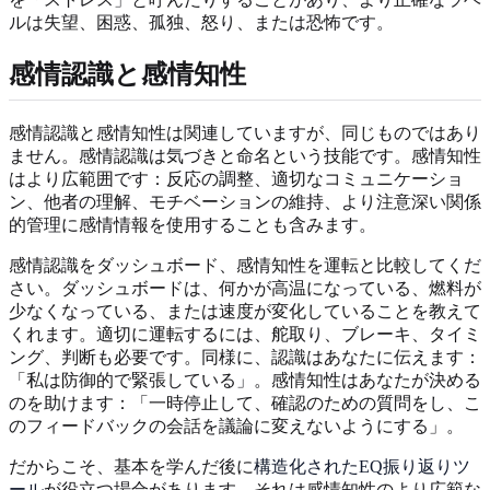
ルは失望、困惑、孤独、怒り、または恐怖です。
感情認識と感情知性
感情認識と感情知性は関連していますが、同じものではあり
ません。感情認識は気づきと命名という技能です。感情知性
はより広範囲です：反応の調整、適切なコミュニケーショ
ン、他者の理解、モチベーションの維持、より注意深い関係
的管理に感情情報を使用することも含みます。
感情認識をダッシュボード、感情知性を運転と比較してくだ
さい。ダッシュボードは、何かが高温になっている、燃料が
少なくなっている、または速度が変化していることを教えて
くれます。適切に運転するには、舵取り、ブレーキ、タイミ
ング、判断も必要です。同様に、認識はあなたに伝えます：
「私は防御的で緊張している」。感情知性はあなたが決める
のを助けます：「一時停止して、確認のための質問をし、こ
のフィードバックの会話を議論に変えないようにする」。
だからこそ、基本を学んだ後に
構造化されたEQ振り返りツ
ール
が役立つ場合があります。それは感情知性のより広範な