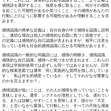
です。これには、身体的な合図を認識すること、より正確な
感情語を選択すること、強度を感じ取ること、何がその感情
を起こした可能性があるか気づくこと、その感情があなたの
行動にどのように影響する可能性があるか理解することを含
みます。
感情認識の簡単な定義は：自分自身の中で感情を認識し説明
し、適切な場合は他人の感情的な合図に気づく技能です。こ
の定義には感情的な自己認識が含まれますが、相手に注意を
払っている時も社会的感情認識に広がる可能性があります。
感情認識の一般的な同義語には、感情の明瞭さ、感情認識、
感情的な自己認識、感情への気づきが含まれます。これらの
表現は学術的使用では必ずしも同一ではありませんが、日常
的な検索意図では通常、同じ実践的な質問を指し示していま
す：「私は何を的感受っているか、そしてそれがなぜ重要な
のかを言えますか？」
感情認識が低いことは、その人が感情を持っていないことを
意味しません。通常、シグナルが漠然としている、遅れてい
る、または誤解しやすいことを意味します。誰かが「大丈
夫」と言いながら緊張して行動したり、すべての不快な感覚
を「ストレス」と呼んだりすることがあり、より正確なラベ