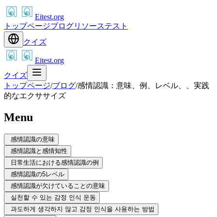
Eitest.org
トップページ
ブログ
リソース
テスト
クイズ
Eitest.org
クイズ
トップページ
/
ブログ
/
感情認識：意味、例、レベル、、実践
的なエクササイズ
Menu
感情認識の意味
感情認識と感情知性
日常生活における感情認識の例
感情認識の5レベル
感情認識が欠けていることの意味
실천할 수 있는 감정 인식 운동
과도하게 생각하지 않고 감정 인식을 사용하는 방법