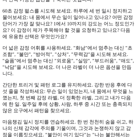
60초 감정 펄스를 시도해 보세요. 하루에 세 번 일시 정지하고
물어보세요: 내 몸에서 무슨 일이 일어나고 있나요? 어떤 감정
단어가 가장 잘 맞나요? 1에서 10까지의 강도는 어느 정도인가
요? 이 감정이 제가 주목해야 할 것을 요청하고 있나요? 다음
에 유용한 선택은 무엇인가요?
더 넓은 감정 어휘를 사용하세요. "화남"에서 멈추는 대신 "초
조함", "불만", "방어적", "상처", "무력감"을 시도해 보세요.
"슬픔"에서 멈추는 대신 "외로움", "실망", "부드러움", "애도",
"낙담"을 시도해 보세요. 더 나은 라벨이 더 나은 옵션을 만듭
니다.
간단한 트리거 및 패턴 로그를 유지하세요. 강한 반응 후에 다
섯 줄을 작성하세요: 무슨 일이 있었는지, 내 몸에서 무엇을 느
꼈는지, 첫 번째 감정 라벨, 더 정확한 라벨, 그리고 내가 다음
에 한 일. 일주일 후에 상황, 사람, 하루 중 시간 또는 충족되지
않은 요구에서 패턴을 찾으세요.
마음챙김 일시 정지를 연습하세요. 한 번 천천히 숨을 쉬고, 하
나의 신체 감각에 주의를 기울이며, 그것과 논쟁하지 않고 감
정을 이름짓으세요. "불안이 여기 있다"는 "나는 불안해서는