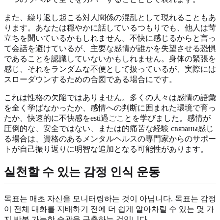
また、繰り返し起こる対人関係の混乱として現れることもあ
ります。あなたは穏やかに話しているつもりでも、他人は苛
立ちを聞いているかもしれません。不快に感じるからと言っ
て会話を避けているが、主要な感情が誰かを失望させる恐惧
であることを認識していないかもしれません。身体の緊張を
感じ、それをランダムな不便として扱っているが、実際には
スローダウンするための合図である場合にです。
これは性格の欠陥ではありません。多くの人々は感情の語彙
を全く学ばなかったか、感情への判断に囲まれた環境で育っ
たか、快速的に不快感をesti過ごことを学びました。感情が
圧倒的な、安全ではない、または的痛苦な経験 связаны感じ
る場合は、資格のあるメンタルヘルスの専門家からのサポー
トが自己振り返りに明智な追加となる可能性があります。
실천할 수 있는 감정 인식 운동
목표는 매초 자신을 모니터링하는 것이 아닙니다. 목표는 감정
이 전체 대화를 지배하기 전에 더 쉽게 알아차릴 수 있는 몇 가
지 반복 가능한 습관을 구축하는 것입니다.