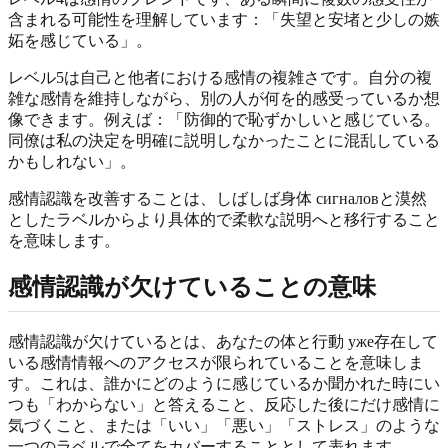
含まれる可能性を理解しています：「失望と安堵と少しの嫉
妬を感じている」。
レベル5は自己と他者における感情の複雑さです。自分の複
雑な感情を維持しながら、別の人が何を的感受っているか想
像できます。例えば：「防御的で恥ずかしいと感じている。
同僚は私の決定を明確に説明しなかったことに混乱している
かもしれない」。
感情認識を改善することは、しばしば身体 сигналовと漠然
としたラベルからより具体的で柔軟な説明へと移行すること
を意味します。
感情認識が欠けていることの意味
感情認識が欠けているとは、あなたの体と行動 уже存在して
いる感情情報へのアクセスが限られていることを意味しま
す。これは、誰かにどのように感じているか聞かれた時にい
つも「わからない」と答えること、反応した後にだけ感情に
気づくこと、または「いい」「悪い」「ストレス」のような
一つのラベルで全てをカバーすることとして表れます。