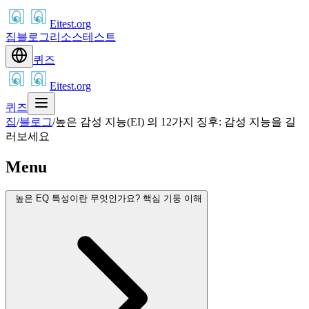
Eitest.org
집
블로그
리소스
테스트
퀴즈
Eitest.org
퀴즈
집
/
블로그
/
높은 감성 지능(EI) 의 12가지 징후: 감성 지능을 길
러보세요
Menu
높은 EQ 특성이란 무엇인가요? 핵심 기둥 이해