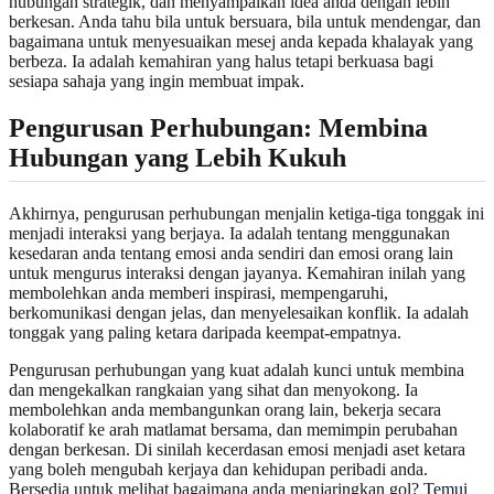
hubungan strategik, dan menyampaikan idea anda dengan lebih
berkesan. Anda tahu bila untuk bersuara, bila untuk mendengar, dan
bagaimana untuk menyesuaikan mesej anda kepada khalayak yang
berbeza. Ia adalah kemahiran yang halus tetapi berkuasa bagi
sesiapa sahaja yang ingin membuat impak.
Pengurusan Perhubungan: Membina
Hubungan yang Lebih Kukuh
Akhirnya, pengurusan perhubungan menjalin ketiga-tiga tonggak ini
menjadi interaksi yang berjaya. Ia adalah tentang menggunakan
kesedaran anda tentang emosi anda sendiri dan emosi orang lain
untuk mengurus interaksi dengan jayanya. Kemahiran inilah yang
membolehkan anda memberi inspirasi, mempengaruhi,
berkomunikasi dengan jelas, dan menyelesaikan konflik. Ia adalah
tonggak yang paling ketara daripada keempat-empatnya.
Pengurusan perhubungan yang kuat adalah kunci untuk membina
dan mengekalkan rangkaian yang sihat dan menyokong. Ia
membolehkan anda membangunkan orang lain, bekerja secara
kolaboratif ke arah matlamat bersama, dan memimpin perubahan
dengan berkesan. Di sinilah kecerdasan emosi menjadi aset ketara
yang boleh mengubah kerjaya dan kehidupan peribadi anda.
Bersedia untuk melihat bagaimana anda menjaringkan gol?
Temui