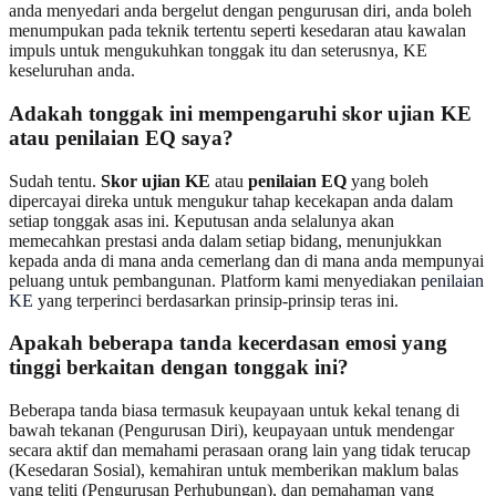
anda menyedari anda bergelut dengan pengurusan diri, anda boleh
menumpukan pada teknik tertentu seperti kesedaran atau kawalan
impuls untuk mengukuhkan tonggak itu dan seterusnya, KE
keseluruhan anda.
Adakah tonggak ini mempengaruhi skor ujian KE
atau penilaian EQ saya?
Sudah tentu.
Skor ujian KE
atau
penilaian EQ
yang boleh
dipercayai direka untuk mengukur tahap kecekapan anda dalam
setiap tonggak asas ini. Keputusan anda selalunya akan
memecahkan prestasi anda dalam setiap bidang, menunjukkan
kepada anda di mana anda cemerlang dan di mana anda mempunyai
peluang untuk pembangunan. Platform kami menyediakan
penilaian
KE
yang terperinci berdasarkan prinsip-prinsip teras ini.
Apakah beberapa tanda kecerdasan emosi yang
tinggi berkaitan dengan tonggak ini?
Beberapa tanda biasa termasuk keupayaan untuk kekal tenang di
bawah tekanan (Pengurusan Diri), keupayaan untuk mendengar
secara aktif dan memahami perasaan orang lain yang tidak terucap
(Kesedaran Sosial), kemahiran untuk memberikan maklum balas
yang teliti (Pengurusan Perhubungan), dan pemahaman yang