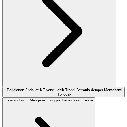
Perjalanan Anda ke KE yang Lebih Tinggi Bermula dengan Memahami
Tonggak
Soalan Lazim Mengenai Tonggak Kecerdasan Emosi