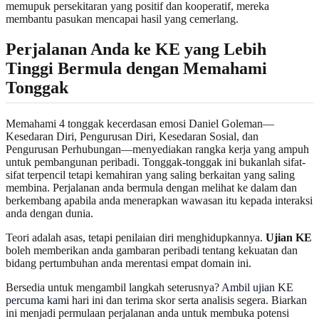
memupuk persekitaran yang positif dan kooperatif, mereka
membantu pasukan mencapai hasil yang cemerlang.
Perjalanan Anda ke KE yang Lebih
Tinggi Bermula dengan Memahami
Tonggak
Memahami 4 tonggak kecerdasan emosi Daniel Goleman—
Kesedaran Diri, Pengurusan Diri, Kesedaran Sosial, dan
Pengurusan Perhubungan—menyediakan rangka kerja yang ampuh
untuk pembangunan peribadi. Tonggak-tonggak ini bukanlah sifat-
sifat terpencil tetapi kemahiran yang saling berkaitan yang saling
membina. Perjalanan anda bermula dengan melihat ke dalam dan
berkembang apabila anda menerapkan wawasan itu kepada interaksi
anda dengan dunia.
Teori adalah asas, tetapi penilaian diri menghidupkannya.
Ujian KE
boleh memberikan anda gambaran peribadi tentang kekuatan dan
bidang pertumbuhan anda merentasi empat domain ini.
Bersedia untuk mengambil langkah seterusnya?
Ambil ujian KE
percuma kami
hari ini dan terima skor serta analisis segera. Biarkan
ini menjadi permulaan perjalanan anda untuk membuka potensi