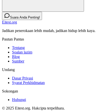
Suara Anda Penting!
Eitest.org
Jadikan penerokaan lebih mudah, jadikan hidup lebih kaya.
Pautan Pantas
Tentang
Soalan lazim
Blog
Sumber
Undang
Dasar Privasi
Syarat Perkhidmatan
Sokongan
Hubungi
© 2025 Eitest.org. Hakcipta terpelihara.