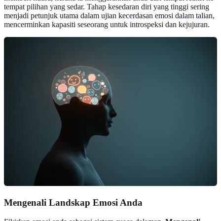
tempat pilihan yang sedar. Tahap kesedaran diri yang tinggi sering
menjadi petunjuk utama dalam
ujian kecerdasan emosi dalam talian
,
mencerminkan kapasiti seseorang untuk introspeksi dan kejujuran.
Mengenali Landskap Emosi Anda