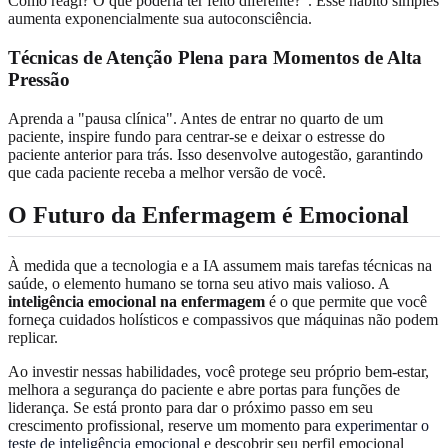
Como reagi? O que poderia ter feito diferente?". Esse hábito simples
aumenta exponencialmente sua autoconsciência.
Técnicas de Atenção Plena para Momentos de Alta
Pressão
Aprenda a "pausa clínica". Antes de entrar no quarto de um
paciente, inspire fundo para centrar-se e deixar o estresse do
paciente anterior para trás. Isso desenvolve autogestão, garantindo
que cada paciente receba a melhor versão de você.
O Futuro da Enfermagem é Emocional
À medida que a tecnologia e a IA assumem mais tarefas técnicas na
saúde, o elemento humano se torna seu ativo mais valioso. A
inteligência emocional na enfermagem
é o que permite que você
forneça cuidados holísticos e compassivos que máquinas não podem
replicar.
Ao investir nessas habilidades, você protege seu próprio bem-estar,
melhora a segurança do paciente e abre portas para funções de
liderança. Se está pronto para dar o próximo passo em seu
crescimento profissional, reserve um momento para
experimentar o
teste de inteligência emocional
e descobrir seu perfil emocional