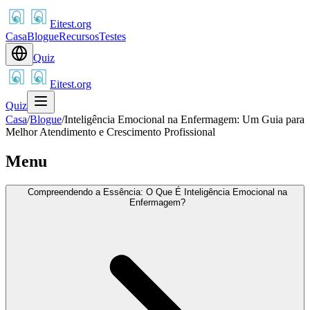
Eitest.org
Casa
Blogue
Recursos
Testes
Quiz
Eitest.org
Quiz
Casa
/
Blogue
/
Inteligência Emocional na Enfermagem: Um Guia para
Melhor Atendimento e Crescimento Profissional
Menu
Compreendendo a Essência: O Que É Inteligência Emocional na
Enfermagem?