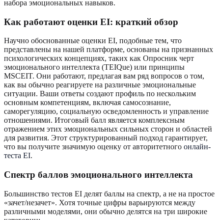
набора эмоциональных навыков.
Как работают оценки EI: краткий обзор
Научно обоснованные оценки EI, подобные тем, что
представлены на нашей платформе, основаны на признанных
психологических концепциях, таких как Опросник черт
эмоционального интеллекта (TEIQue) или принципы
MSCEIT. Они работают, предлагая вам ряд вопросов о том,
как вы обычно реагируете на различные эмоциональные
ситуации. Ваши ответы создают профиль по нескольким
основным компетенциям, включая самосознание,
саморегуляцию, социальную осведомленность и управление
отношениями. Итоговый балл является комплексным
отражением этих эмоциональных сильных сторон и областей
для развития. Этот структурированный подход гарантирует,
что вы получите значимую оценку от авторитетного
онлайн-
теста EI
.
Спектр баллов эмоционального интеллекта
Большинство тестов EI делят баллы на спектр, а не на простое
«зачет/незачет». Хотя точные цифры варьируются между
различными моделями, они обычно делятся на три широкие