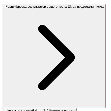
Расшифровка результатов вашего теста EI: за пределами числа
Что такое хороший балл EI? Критерии успеха