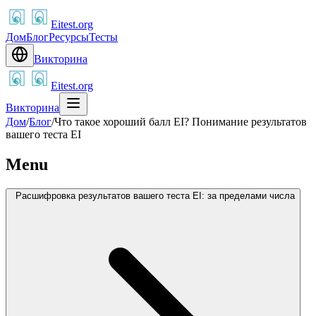
Eitest.org
Дом
Блог
Ресурсы
Тесты
Викторина
Eitest.org
Викторина
Дом
/
Блог
/
Что такое хороший балл EI? Понимание результатов
вашего теста EI
Menu
Расшифровка результатов вашего теста EI: за пределами числа