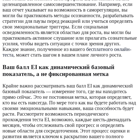
целенаправленное самосовершенствование. Например, если
ваш отчет указывает на возможность в саморегуляции, вы
могли бы практиковать методы осознанности, разрабатывать
стратегии для паузы перед реакцией или учиться определять
свои эмоциональные триггеры. Если социальная
осведомленность является областью для роста, вы могли бы
практиковать активное слушание или прилагать сознательные
усилия, чтобы видеть ситуации с точки зрения других.
Каждое знание, полученное из вашего
бесплатного онлайн-
теста
, может стать шагом в вашем плане личного роста.
Ваш балл EI как динамический базовый
показатель, а не фиксированная метка
Крайне важно рассматривать ваш балл EI как динамический
базовый показатель — измерение того, где вы находитесь
прямо сейчас. Это не постоянная метка, которая определяет,
кто вы есть навсегда. По мере того как вы будете работать над
своими эмоциональными навыками, ваша способность будет
расти. Рассмотрите возможность периодического
прохождения теста EI, возможно, каждые шесть-двенадцать
месяцев, чтобы отслеживать свой прогресс и определять
новые области для сосредоточения. Этот процесс оценки и
развития является ключом к раскрытию вашего полного