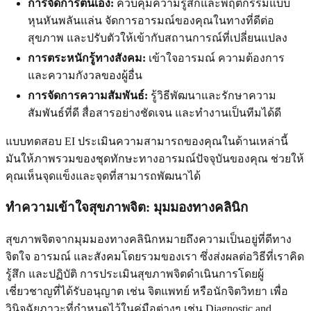
การจัดการตนเอง:
ควบคุมความรู้สึกและพฤติกรรมแบบ
หุนหันพลันแล่น จัดการอารมณ์ของคุณในทางที่ดีต่อ
สุขภาพ และปรับตัวให้เข้ากับสถานการณ์ที่เปลี่ยนแปลง
การตระหนักรู้ทางสังคม:
เข้าใจอารมณ์ ความต้องการ
และความกังวลของผู้อื่น
การจัดการความสัมพันธ์:
รู้วิธีพัฒนาและรักษาความ
สัมพันธ์ที่ดี สื่อสารอย่างชัดเจน และทำงานเป็นทีมได้ดี
แบบทดสอบ EI ประเมินความสามารถของคุณในด้านเหล่านี้
มันให้ภาพรวมของชุดทักษะทางอารมณ์ปัจจุบันของคุณ ช่วยให้
คุณเห็นจุดแข็งและจุดที่สามารถพัฒนาได้
ทำความเข้าใจสุขภาพจิต: มุมมองทางคลินิก
สุขภาพจิตจากมุมมองทางคลินิกหมายถึงความเป็นอยู่ที่ดีทาง
จิตใจ อารมณ์ และสังคมโดยรวมของเรา ซึ่งส่งผลต่อวิธีที่เราคิด
รู้สึก และปฏิบัติ การประเมินสุขภาพจิตดำเนินการโดยผู้
เชี่ยวชาญที่ได้รับอนุญาต เช่น จิตแพทย์ หรือนักจิตวิทยา เพื่อ
วินิจฉัยภาวะที่กำหนดไว้ในคู่มือต่างๆ เช่น Diagnostic and