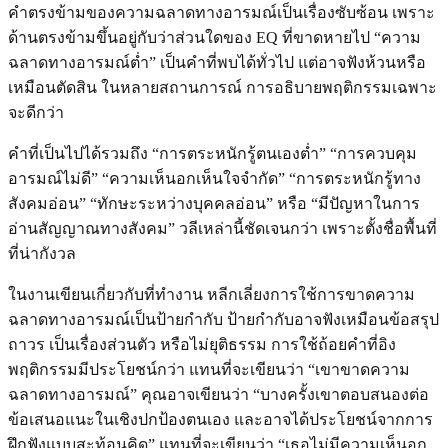
คำตรงข้ามของความฉลาดทางอารมณ์เป็นเรื่องซับซ้อน เพราะ
ด้านตรงข้ามขึ้นอยู่กับว่าส่วนใดของ EQ ที่ขาดหายไป “ความ
ฉลาดทางอารมณ์ต่ำ” เป็นคำที่พบได้ทั่วไป แต่อาจฟังห้วนหรือ
เหมือนตัดสิน ในหลายสถานการณ์ การอธิบายพฤติกรรมเฉพาะ
จะดีกว่า
คำที่เป็นไปได้รวมถึง “การตระหนักรู้ตนเองต่ำ” “การควบคุม
อารมณ์ไม่ดี” “ความเห็นอกเห็นใจจำกัด” “การตระหนักรู้ทาง
สังคมอ่อน” “ทักษะระหว่างบุคคลอ่อน” หรือ “มีปัญหาในการ
อ่านสัญญาณทางสังคม” วลีเหล่านี้ชัดเจนกว่า เพราะตั้งชื่อพื้นที่
ที่น่ากังวล
ในงานเขียนเกี่ยวกับที่ทำงาน หลีกเลี่ยงการใช้การขาดความ
ฉลาดทางอารมณ์เป็นป้ายกำกับ ป้ายกำกับอาจฟังเหมือนข้อสรุป
ถาวร เป็นเรื่องส่วนตัว หรือไม่ยุติธรรม การใช้ถ้อยคำที่อิง
พฤติกรรมมีประโยชน์กว่า แทนที่จะเขียนว่า “เขาขาดความ
ฉลาดทางอารมณ์” คุณอาจเขียนว่า “บางครั้งเขาตอบสนองต่อ
ข้อเสนอแนะในเชิงปกป้องตนเอง และอาจได้ประโยชน์จากการ
ฝึกฟังแบบสะท้อนคิด” แทนที่จะเขียนว่า “เธอไม่มีความเห็นอก