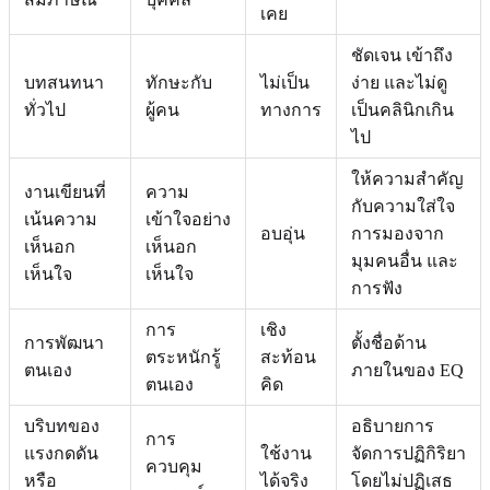
เคย
ชัดเจน เข้าถึง
บทสนทนา
ทักษะกับ
ไม่เป็น
ง่าย และไม่ดู
ทั่วไป
ผู้คน
ทางการ
เป็นคลินิกเกิน
ไป
ให้ความสำคัญ
งานเขียนที่
ความ
กับความใส่ใจ
เน้นความ
เข้าใจอย่าง
อบอุ่น
การมองจาก
เห็นอก
เห็นอก
มุมคนอื่น และ
เห็นใจ
เห็นใจ
การฟัง
การ
เชิง
การพัฒนา
ตั้งชื่อด้าน
ตระหนักรู้
สะท้อน
ตนเอง
ภายในของ EQ
ตนเอง
คิด
บริบทของ
อธิบายการ
การ
แรงกดดัน
ใช้งาน
จัดการปฏิกิริยา
ควบคุม
หรือ
ได้จริง
โดยไม่ปฏิเสธ