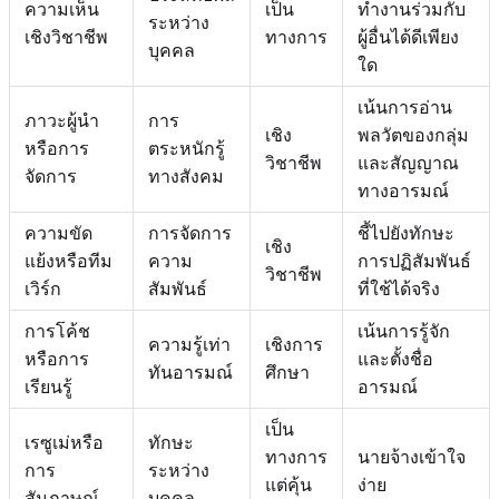
ความเห็น
เป็น
ทำงานร่วมกับ
ระหว่าง
เชิงวิชาชีพ
ทางการ
ผู้อื่นได้ดีเพียง
บุคคล
ใด
เน้นการอ่าน
ภาวะผู้นำ
การ
เชิง
พลวัตของกลุ่ม
หรือการ
ตระหนักรู้
วิชาชีพ
และสัญญาณ
จัดการ
ทางสังคม
ทางอารมณ์
ความขัด
การจัดการ
ชี้ไปยังทักษะ
เชิง
แย้งหรือทีม
ความ
การปฏิสัมพันธ์
วิชาชีพ
เวิร์ก
สัมพันธ์
ที่ใช้ได้จริง
การโค้ช
เน้นการรู้จัก
ความรู้เท่า
เชิงการ
หรือการ
และตั้งชื่อ
ทันอารมณ์
ศึกษา
เรียนรู้
อารมณ์
เป็น
เรซูเม่หรือ
ทักษะ
ทางการ
นายจ้างเข้าใจ
การ
ระหว่าง
แต่คุ้น
ง่าย
สัมภาษณ์
บุคคล