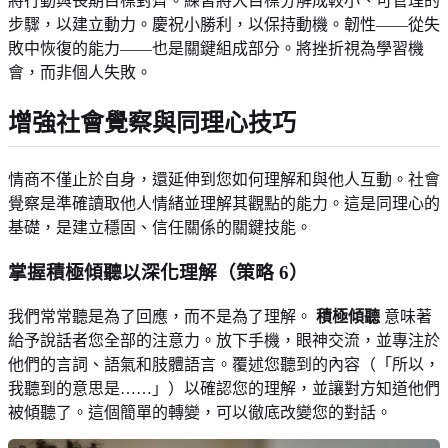
將行動與長期目標對齊。練習將大目標分解成較小、可管理的
步驟，以建立動力。慶祝小勝利，以保持動機。韌性——從失
敗中恢復的能力——也是關鍵組成部分。將挫折視為學習機
會，而非個人失敗。
增強社會覺察
與同理心技巧
情商不僅止於自身，還延伸到您如何理解和與他人互動。社會
覺察是準確讀取他人情緒並理解其觀點的能力。這是同理心的
基礎，是建立穩固、信任關係的關鍵技能。
掌握積極傾聽
以深化理解（策略 6）
我們常常聽是為了回應，而不是為了理解。
積極傾聽
意味著
給予說話者您全部的注意力。放下手機，眼神交流，並專注於
他們的言詞、語氣和肢體語言。覆述您聽到的內容（「所以，
我聽到的意思是……」）以確認您的理解，並讓對方知道他們
被傾聽了。這個簡單的轉變，可以徹底改變您的對話。