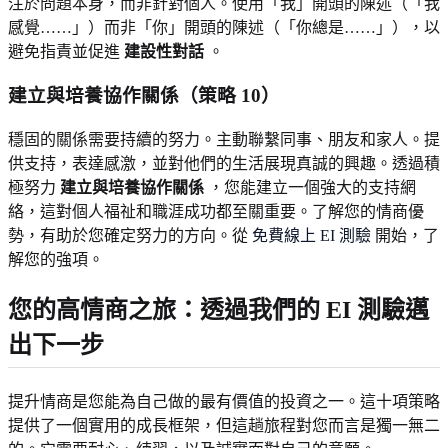
注於問題本身，而非針對個人。使用「我」開頭的陳述（「我
感覺……」）而非「你」開頭的陳述（「你總是……」），以
避免指責並促進
建設性對話
。
建立與培養協作關係
（策略 10）
穩固的關係需要持續的努力。主動聯繫同事、朋友和家人。提
供支持，表達感激，並對他們的生活展現真誠的興趣。透過積
極努力
建立與培養協作關係
，您能建立一個強大的支持網
絡，這對個人福祉和職涯成功都至關重要。了解您的情商優
勢，有助於您確定努力的方向。從
免費線上 EI 測驗
開始，了
解您的強項。
您的高情商之旅：透過我們的 EI 測驗邁
出下一步
提升情商是您能為自己做的最有價值的投資之一。這十項策略
提供了一個實用的成長框架，但這趟旅程對您而言是獨一無二