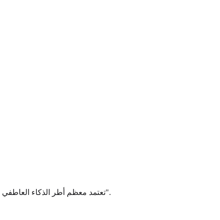
تعتمد معظم أطر الذكاء العاطفي الحديثة، بما في ذلك تلك المدمجة في منصتنا، على أربعة أركان أساسية. يفصل تقرير الذكاء الاصطناعي هذه العناصر لترى "بصمتك العاطفية".