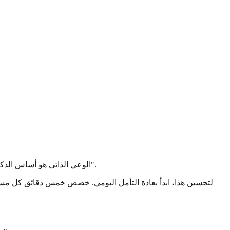
الوعي الذاتي هو أساس الذكاء العاطفي كله. إن كنت لا تعرف ما تشعر به، لن تستطيع إدارته. قد يقترح تقرير الذكاء الاصطناعي أنك "تتجنب المشاعر" أو "تستجيب بعنف".
لتحسين هذا، ابدأ بعادة التأمل اليومي. خصص خمس دقائق كل 