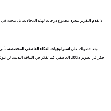
لا يقدم التقرير مجرد مجموع درجات لهذه المجالات. بل يبحث في ال
، تأتي مرحلة التطبيق. لا يتحقق النمو بمجرد قراءة التقرير، بل بتغيير طريقة تفاعلك مع العالم. أنت بحاجة لطريقة منظمة لتطبيق معرفتك الجديدة.
بعد حصولك على
استراتيجيات الذكاء العاطفي المخصصة
فكر في تطوير ذكائك العاطفي كما تفكر في اللياقة البدنية. لن تتو