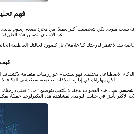
فهم تحليل
ة نسب مئوية. لكن شخصيتك أكثر تعقيدًا من مجرد بضعة رسوم بيانية. ي
عن الإنسان. تضمن هذه الطريقة الشخصية حصولك على نصائح مُصممة خصيصًا لظروف حياتك الفريدة.
اصة بك. لا تنظر لدرجتك كـ"علامة"، بل كصورة لحالتك العاطفية الحالي
كيف ي
ل الذكاء الاصطناعي مختلف. فهو يستخدم خوارزميات متقدمة لاكتشاف العل
لكن مهاراتك في إدارة العلاقات ضعيفة، سيكتشف الذكاء الاصطناعي أنك تفهم الناس جيدًا ولكنك تواجه صعوبات في حل النزاعات.
ي شخصي
يحدد هذه الفجوات بدقة. لا يكتفي بتوضيح "ماذا" تعني درجتك، 
الأكثر تأثيرًا في حياتك اليومية. لمشاهدة هذه التكنولوجيا عمليًا، يمك