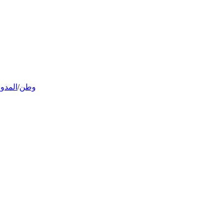
وطن
/
المدون