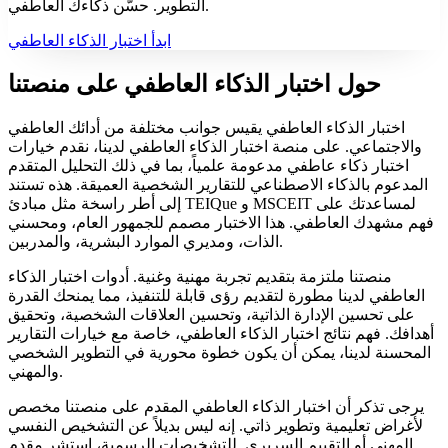
التطوير. حسّن ذكاءك العاطفي.
ابدأ اختبار الذكاء العاطفي
حول اختبار الذكاء العاطفي على منصتنا
اختبار الذكاء العاطفي يقيس جوانب مختلفة من أدائك العاطفي
والاجتماعي. على منصة اختبار الذكاء العاطفي لدينا، نقدم خيارات
اختبار ذكاء عاطفي مدعومة علمياً، بما في ذلك التحليل المتقدم
المدعوم بالذكاء الاصطناعي للتقارير الشخصية العميقة. هذه تستند
إلى أطر راسخة مثل مبادئ TEIQue و MSCEIT لمساعدتك على
فهم مشهدك العاطفي. هذا الاختبار مصمم للجمهور العام، ومحسني
الذات، ومديري الموارد البشرية، والمدربين.
منصتنا ملتزمة بتقديم تجربة مهنية وغنية. أدوات اختبار الذكاء
العاطفي لدينا مطورة لتقديم رؤى قابلة للتنفيذ، مما يمنحك القدرة
على تحسين الإدارة الذاتية، وتحسين العلاقات الشخصية، وتحقيق
أهدافك. فهم نتائج اختبار الذكاء العاطفي، خاصة مع خيارات التقارير
المحسنة لدينا، يمكن أن يكون خطوة محورية في التطوير الشخصي
والمهني.
يرجى تذكر أن اختبار الذكاء العاطفي المقدم على منصتنا مخصص
لأغراض تعليمية وتطوير ذاتي. إنه ليس بديلاً عن التشخيص النفسي
المهني أو التقييم السريري. للتشخيصات الرسمية، استشر مقدم