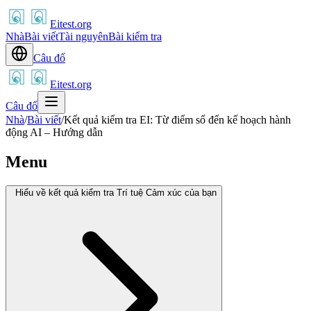
Eitest.org
Nhà
Bài viết
Tài nguyên
Bài kiểm tra
Câu đố
Eitest.org
Câu đố
Nhà
/
Bài viết
/
Kết quả kiểm tra EI: Từ điểm số đến kế hoạch hành
động AI – Hướng dẫn
Menu
Hiểu về kết quả kiểm tra Trí tuệ Cảm xúc của bạn