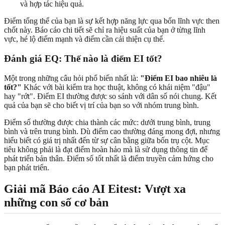
và hợp tác hiệu quả.
Điểm tổng thể của bạn là sự kết hợp năng lực qua bốn lĩnh vực then
chốt này. Báo cáo chi tiết sẽ chỉ ra hiệu suất của bạn ở từng lĩnh
vực, hé lộ điểm mạnh và điểm cần cải thiện cụ thể.
Đánh giá EQ: Thế nào là điểm EI tốt?
Một trong những câu hỏi phổ biến nhất là:
"Điểm EI bao nhiêu là
tốt?"
Khác với bài kiểm tra học thuật, không có khái niệm "đậu"
hay "rớt". Điểm EI thường được so sánh với dân số nói chung. Kết
quả của bạn sẽ cho biết vị trí của bạn so với nhóm trung bình.
Điểm số thường được chia thành các mức: dưới trung bình, trung
bình và trên trung bình. Dù điểm cao thường đáng mong đợi, nhưng
hiểu biết có giá trị nhất đến từ sự cân bằng giữa bốn trụ cột. Mục
tiêu không phải là đạt điểm hoàn hảo mà là sử dụng thông tin để
phát triển bản thân. Điểm số tốt nhất là điểm truyền cảm hứng cho
bạn phát triển.
Giải mã Báo cáo AI Eitest: Vượt xa
những con số cơ bản