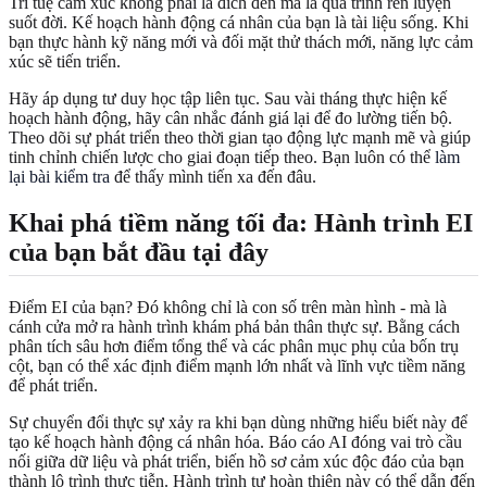
Trí tuệ cảm xúc không phải là đích đến mà là quá trình rèn luyện
suốt đời. Kế hoạch hành động cá nhân của bạn là tài liệu sống. Khi
bạn thực hành kỹ năng mới và đối mặt thử thách mới, năng lực cảm
xúc sẽ tiến triển.
Hãy áp dụng tư duy học tập liên tục. Sau vài tháng thực hiện kế
hoạch hành động, hãy cân nhắc đánh giá lại để đo lường tiến bộ.
Theo dõi sự phát triển theo thời gian tạo động lực mạnh mẽ và giúp
tinh chỉnh chiến lược cho giai đoạn tiếp theo. Bạn luôn có thể
làm
lại bài kiểm tra
để thấy mình tiến xa đến đâu.
Khai phá tiềm năng tối đa: Hành trình EI
của bạn bắt đầu tại đây
Điểm EI của bạn? Đó không chỉ là con số trên màn hình - mà là
cánh cửa mở ra hành trình khám phá bản thân thực sự. Bằng cách
phân tích sâu hơn điểm tổng thể và các phân mục phụ của bốn trụ
cột, bạn có thể xác định điểm mạnh lớn nhất và lĩnh vực tiềm năng
để phát triển.
Sự chuyển đổi thực sự xảy ra khi bạn dùng những hiểu biết này để
tạo kế hoạch hành động cá nhân hóa. Báo cáo AI đóng vai trò cầu
nối giữa dữ liệu và phát triển, biến hồ sơ cảm xúc độc đáo của bạn
thành lộ trình thực tiễn. Hành trình tự hoàn thiện này có thể dẫn đến