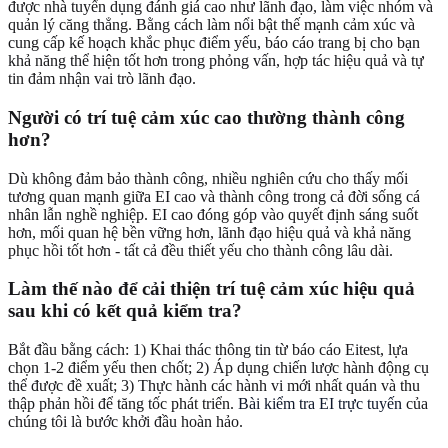
được nhà tuyển dụng đánh giá cao như lãnh đạo, làm việc nhóm và
quản lý căng thẳng. Bằng cách làm nổi bật thế mạnh cảm xúc và
cung cấp kế hoạch khắc phục điểm yếu, báo cáo trang bị cho bạn
khả năng thể hiện tốt hơn trong phỏng vấn, hợp tác hiệu quả và tự
tin đảm nhận vai trò lãnh đạo.
Người có trí tuệ cảm xúc cao thường thành công
hơn?
Dù không đảm bảo thành công, nhiều nghiên cứu cho thấy mối
tương quan mạnh giữa EI cao và thành công trong cả đời sống cá
nhân lẫn nghề nghiệp. EI cao đóng góp vào quyết định sáng suốt
hơn, mối quan hệ bền vững hơn, lãnh đạo hiệu quả và khả năng
phục hồi tốt hơn - tất cả đều thiết yếu cho thành công lâu dài.
Làm thế nào để cải thiện trí tuệ cảm xúc hiệu quả
sau khi có kết quả kiểm tra?
Bắt đầu bằng cách: 1) Khai thác thông tin từ báo cáo Eitest, lựa
chọn 1-2 điểm yếu then chốt; 2) Áp dụng chiến lược hành động cụ
thể được đề xuất; 3) Thực hành các hành vi mới nhất quán và thu
thập phản hồi để tăng tốc phát triển.
Bài kiểm tra EI trực tuyến
của
chúng tôi là bước khởi đầu hoàn hảo.