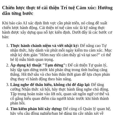
Chiến lược thực tế cải thiện Trí tuệ Cảm xúc: Hướng
dẫn từng bước
Khi báo cáo AI xác định lĩnh vực cần phát triển, nó cũng đề xuất
chiến lược hành động. Cải thiện trí tuệ cảm xúc là kỹ năng thực
hành được xây dựng qua nỗ lực kiên định. Dưới đây là các bước cơ
bản:
Thực hành chánh niệm và viết nhật ký:
Để nâng cao Tự
nhận thức, hãy dành vài phút mỗi ngày kiểm tra cảm xúc. Mục
nhật ký đơn giản "Hôm nay tôi cảm thấy gì và tại sao?" có thể
hé lộ mẫu hình quan trọng.
Áp dụng kỹ thuật "Tạm dừng":
Để cải thiện Tự quản lý,
hãy tập tạm dừng trước khi phản ứng trong tình huống căng
thẳng. Hít thở sâu và cho bản thân thời gian để lựa chọn phản
ứng thay vì hành động theo bản năng.
Lắng nghe để thấu hiểu, không chỉ để đáp lại:
Để tăng
cường Nhận thức xã hội, hãy thực hành lắng nghe chủ động.
Tập trung hoàn toàn vào lời nói, quan sát ngôn ngữ cơ thể và
cố gắng hiểu quan điểm của người khác trước khi hình thành
phản hồi.
Tìm kiếm phản hồi xây dựng:
Để củng cố Quản lý quan hệ,
hãy yêu cầu đồng nghiệp/bạn bè đáng tin cậy nhận xét về