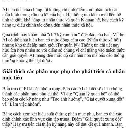
AI tiên tiến của chúng tôi không chỉ tính điểm - nó phân tích các
mẫu hình trong câu trả lời của bạn. Hệ thống tìm kiếm mối liên hệ
tinh tế giữa khả năng tự nhận thức và quản lý quan hệ, hay cách kỹ
năng tự điều chỉnh tác động đến nhận thức xã hội.
Quá trình này khám phá "chữ ký cảm xúc" độc đáo của bạn. Ví dụ:
AI có thể phát hiện bạn có mức đồng cảm cao (Nhận thức xã hội)
nhưng khó thiết lập ranh giới (Tự quản lý). Thông tin chi tiết này
hữu ích hơn nhiều so với điểm số chung vì chỉ thẳng vào thách thức
cần giải quyết. AI mang đến mức độ cá nhân hóa mà báo cáo thông
thường không thể đạt được.
Giải thích các phân mục phụ cho phát triển cá nhân
mục tiêu
Bốn trụ cột EI là các nhóm rộng. Báo cáo AI chi tiết sẽ chia chúng
thành các phân mục phụ cụ thể. Ví dụ: "Quản lý quan hệ" có thể
bao gồm các kỹ năng như "Tạo ảnh hưởng", "Giải quyết xung đột"
và "Làm việc nhóm".
Bằng cách xem xét hiệu suất ở từng phân mục phụ, bạn có thể xác
định chính xác lĩnh vực cần tập trung. Điểm "Giải quyết xung đột"
thấp? Hãy ưu tiên cải thiện kỹ năng này để đạt kết quả nhanh. Bạn