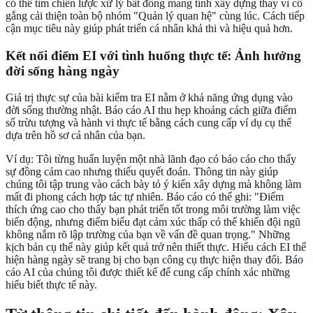
có thể tìm chiến lược xử lý bất đồng mang tính xây dựng thay vì cố
gắng cải thiện toàn bộ nhóm "Quản lý quan hệ" cùng lúc. Cách tiếp
cận mục tiêu này giúp phát triển cá nhân khả thi và hiệu quả hơn.
Kết nối điểm EI với tình huống thực tế: Ảnh hưởng
đời sống hàng ngày
Giá trị thực sự của bài kiểm tra EI nằm ở khả năng ứng dụng vào
đời sống thường nhật. Báo cáo AI thu hẹp khoảng cách giữa điểm
số trừu tượng và hành vi thực tế bằng cách cung cấp ví dụ cụ thể
dựa trên hồ sơ cá nhân của bạn.
Ví dụ: Tôi từng huấn luyện một nhà lãnh đạo có báo cáo cho thấy
sự đồng cảm cao nhưng thiếu quyết đoán. Thông tin này giúp
chúng tôi tập trung vào cách bày tỏ ý kiến xây dựng mà không làm
mất đi phong cách hợp tác tự nhiên. Báo cáo có thể ghi: "Điểm
thích ứng cao cho thấy bạn phát triển tốt trong môi trường làm việc
biến động, nhưng điểm biểu đạt cảm xúc thấp có thể khiến đội ngũ
không nắm rõ lập trường của bạn về vấn đề quan trọng." Những
kịch bản cụ thể này giúp kết quả trở nên thiết thực. Hiểu cách EI thể
hiện hàng ngày sẽ trang bị cho bạn công cụ thực hiện thay đổi.
Báo
cáo AI
của chúng tôi được thiết kế để cung cấp chính xác những
hiểu biết thực tế này.