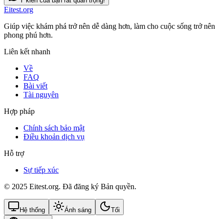
Ý kiến của bạn rất quan trọng!
Eitest.org
Giúp việc khám phá trở nên dễ dàng hơn, làm cho cuộc sống trở nên
phong phú hơn.
Liên kết nhanh
Về
FAQ
Bài viết
Tài nguyên
Hợp pháp
Chính sách bảo mật
Điều khoản dịch vụ
Hỗ trợ
Sự tiếp xúc
© 2025 Eitest.org. Đã đăng ký Bản quyền.
Hệ thống
Ánh sáng
Tối