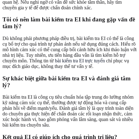
quan hệ. Nếu nghi ngờ có vấn đề sức khỏe tâm thần, hãy tìm
chuyên gia y tế để được chẩn đoán chính xác.
Tôi có nên làm bài kiểm tra EI khi đang gặp vấn đề
tâm lý?
Dù không phải phương pháp điều trị, bài kiểm tra EI có thể là công
cụ bổ trợ cho quá trình tự phản ánh nếu sử dụng đúng cách. Hiểu rõ
mô hình cảm xúc có thể cung cấp bối cảnh hữu ích khi thảo luận với
nhà trị liệu. Tuy nhiên, ưu tiên hàng đầu vẫn là tìm kiếm hỗ trợ
chuyên môn. Thông tin từ
bài kiểm tra EI trực tuyến
chỉ phục vụ
mục đích giáo dục, không thay thế tư vấn y tế.
Sự khác biệt giữa bài kiểm tra EI và đánh giá tâm
lý?
Bài kiểm tra EI là công cụ tiêu chuẩn hóa tập trung đo lường nhóm
kỹ năng cảm xúc cụ thể, thường được tự động hóa và cung cấp
phản hồi về điểm mạnh/yếu. Đánh giá tâm lý là quy trình toàn diện
do chuyên gia thực hiện để chẩn đoán các rối loạn nhận thức, cảm
xúc hoặc hành vi, bao gồm phỏng vấn lâm sàng, quan sát và nhiều
bài kiểm tra chuyên sâu.
Kết quả EI có giúp ích cho quá trình trị liệu?