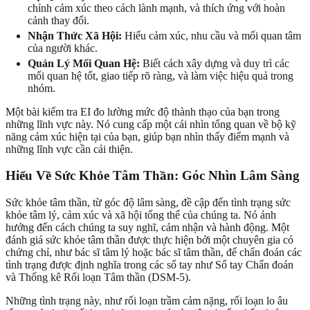
chỉnh cảm xúc theo cách lành mạnh, và thích ứng với hoàn
cảnh thay đổi.
Nhận Thức Xã Hội:
Hiểu cảm xúc, nhu cầu và mối quan tâm
của người khác.
Quản Lý Mối Quan Hệ:
Biết cách xây dựng và duy trì các
mối quan hệ tốt, giao tiếp rõ ràng, và làm việc hiệu quả trong
nhóm.
Một bài kiểm tra EI đo lường mức độ thành thạo của bạn trong
những lĩnh vực này. Nó cung cấp một cái nhìn tổng quan về bộ kỹ
năng cảm xúc hiện tại của bạn, giúp bạn nhìn thấy điểm mạnh và
những lĩnh vực cần cải thiện.
Hiểu Về Sức Khỏe Tâm Thần: Góc Nhìn Lâm Sàng
Sức khỏe tâm thần, từ góc độ lâm sàng, đề cập đến tình trạng sức
khỏe tâm lý, cảm xúc và xã hội tổng thể của chúng ta. Nó ảnh
hưởng đến cách chúng ta suy nghĩ, cảm nhận và hành động. Một
đánh giá sức khỏe tâm thần được thực hiện bởi một chuyên gia có
chứng chỉ, như bác sĩ tâm lý hoặc bác sĩ tâm thần, để chẩn đoán các
tình trạng được định nghĩa trong các sổ tay như Sổ tay Chẩn đoán
và Thống kê Rối loạn Tâm thần (DSM-5).
Những tình trạng này, như rối loạn trầm cảm nặng, rối loạn lo âu