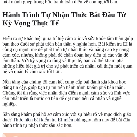
một mảnh ghép trong bức tranh toàn diện về con người bạn.
Hành Trình Tự Nhận Thức Bắt Đầu Từ
Kỳ Vọng Thực Tế
Hiểu rõ sự khác biệt giữa trí tuệ cảm xúc và sức khỏe tâm thần giúp
bạn theo đuổi sự phát triển bản thân ý nghĩa hơn. Bài kiểm tra EI là
công cụ mạnh mẽ để phát triển tự nhận thức và nâng cao kỹ năng
cảm xúc, nhưng không phải để chẩn đoán hay điều trị các vấn đề
tâm thần. Với kỳ vọng rõ ràng và thực tế, bạn có thể khám phá
những hiểu biết giá trị cho sự phát triển cá nhân, cải thiện mối quan
hệ và quản lý cảm xúc tốt hơn.
Nền tảng của chúng tôi cam kết cung cấp bài đánh giá khoa học
đáng tin cậy, giúp bạn tự tin trên hành trình khám phá bản thân.
Chúng tôi tin rằng việc nhận diện điểm mạnh cảm xúc và lĩnh vực
cần phát triển là bước cơ bản để đạt mục tiêu cá nhân và nghề
nghiệp.
Sẵn sàng khám phá hồ sơ cảm xúc với sự hiểu rõ về mục đích giáo
dục?
Thực hiện bài kiểm tra EI miễn phí
ngay hôm nay để bắt đầu
hành trình tự nhận thức sâu sắc hơn.