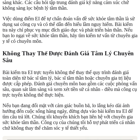
sàng khác. Các câu hỏi tập trung đánh giá kỹ năng cảm xúc chứ
không sàng lọc bệnh lý tâm thần.
Việc dùng điểm EI để tự chẩn đoán vấn đề sức khỏe tâm thần là sử
dụng sai công cụ và có thể dẫn đến hiểu lầm nguy hiểm. Bài kiểm
tra này chỉ phục vụ mục đích giáo dục và phát triển bản thân. Nếu
bạn lo ngại về sức khỏe tâm thần, hãy tìm kiếm tư vấn từ chuyên gia
y tế có chuyên môn.
Không Thay Thế Được Đánh Giá Tâm Lý Chuyên
Sâu
Bài kiểm tra EI trực tuyến không thể thay thế quy trình đánh giá
toàn diện từ bác sĩ tâm lý, bác sĩ tâm thần hoặc chuyên gia trị liệu
được cấp phép. Đánh giá chuyên môn bao gồm các cuộc phỏng vấn
sâu, quan sát lâm sàng và xem xét tiền sử cá nhân - điều mà công cụ
trực tuyến không thể thực hiện.
Nếu bạn đang đối mặt với cảm giác buồn bã, lo lắng kéo dài ảnh
hưởng đến cuộc sống hàng ngày, đừng dựa vào bài kiểm tra EI để
tìm câu trả lời. Chúng tôi khuyến khích bạn liên hệ với chuyên gia
sức khỏe tâm thần. Công cụ của chúng tôi hỗ trợ phát triển cá nhân
chứ không thay thế chăm sóc y tế thiết yếu.