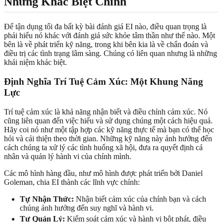
Những Khác Biệt Chính
Để tận dụng tối đa bất kỳ bài đánh giá EI nào, điều quan trọng là
phải hiểu nó khác với đánh giá sức khỏe tâm thần như thế nào. Một
bên là về phát triển kỹ năng, trong khi bên kia là về chẩn đoán và
điều trị các tình trạng lâm sàng. Chúng có liên quan nhưng là những
khái niệm khác biệt.
Định Nghĩa Trí Tuệ Cảm Xúc: Một Khung Năng
Lực
Trí tuệ cảm xúc là khả năng nhận biết và điều chỉnh cảm xúc. Nó
cũng liên quan đến việc hiểu và sử dụng chúng một cách hiệu quả.
Hãy coi nó như một tập hợp các kỹ năng thực tế mà bạn có thể học
hỏi và cải thiện theo thời gian. Những kỹ năng này ảnh hưởng đến
cách chúng ta xử lý các tình huống xã hội, đưa ra quyết định cá
nhân và quản lý hành vi của chính mình.
Các mô hình hàng đầu, như mô hình được phát triển bởi Daniel
Goleman, chia EI thành các lĩnh vực chính:
Tự Nhận Thức:
Nhận biết cảm xúc của chính bạn và cách
chúng ảnh hưởng đến suy nghĩ và hành vi.
Tự Quản Lý:
Kiểm soát cảm xúc và hành vi bột phát, điều