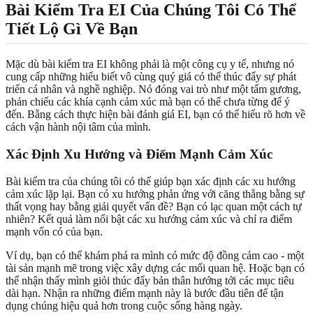
Bài Kiểm Tra EI Của Chúng Tôi Có Thể
Tiết Lộ Gì Về Bạn
Mặc dù bài kiểm tra EI không phải là một công cụ y tế, nhưng nó
cung cấp những hiểu biết vô cùng quý giá có thể thúc đẩy sự phát
triển cá nhân và nghề nghiệp. Nó đóng vai trò như một tấm gương,
phản chiếu các khía cạnh cảm xúc mà bạn có thể chưa từng để ý
đến. Bằng cách thực hiện
bài đánh giá EI
, bạn có thể hiểu rõ hơn về
cách vận hành nội tâm của mình.
Xác Định Xu Hướng và Điểm Mạnh Cảm Xúc
Bài kiểm tra của chúng tôi có thể giúp bạn xác định các xu hướng
cảm xúc lặp lại. Bạn có xu hướng phản ứng với căng thẳng bằng sự
thất vọng hay bằng giải quyết vấn đề? Bạn có lạc quan một cách tự
nhiên? Kết quả làm nổi bật các xu hướng cảm xúc và chỉ ra điểm
mạnh vốn có của bạn.
Ví dụ, bạn có thể khám phá ra mình có mức độ đồng cảm cao - một
tài sản mạnh mẽ trong việc xây dựng các mối quan hệ. Hoặc bạn có
thể nhận thấy mình giỏi thúc đẩy bản thân hướng tới các mục tiêu
dài hạn. Nhận ra những điểm mạnh này là bước đầu tiên để tận
dụng chúng hiệu quả hơn trong cuộc sống hàng ngày.