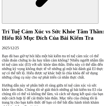
Trí Tuệ Cảm Xúc vs Sức Khỏe Tâm Thần:
Hiểu Rõ Mục Đích Của Bài Kiểm Tra
2025/12/25
Bạn đã bao giờ tự hỏi liệu một bài kiểm tra trí tuệ cảm xúc có thể
chẩn đoán chứng lo âu hay trầm cảm không? Nhiều người nhầm lẫn
trí tuệ cảm xúc (EI) với sức khỏe tâm thần. Điều này có thể dẫn đến
những kỳ vọng không thực tế về những gì một bài đánh giá EI thực
sự có thể tiết lộ. Hiểu được sự khác biệt là chìa khóa để sử dụng
những công cụ này cho sự phát triển cá nhân thực chất.
Hướng dẫn này sẽ phân biệt rõ ràng giữa trí tuệ cảm xúc và sức
khỏe tâm thần. Chúng tôi sẽ giải thích những gì bài kiểm tra EI của
chúng tôi có thể và không thể làm, và cách sử dụng kết quả của bạn
một cách hợp lý để cải thiện bản thân. Mục tiêu của chúng tôi là
trang bị cho bạn kiến thức để bạn có thể bắt đầu hành trình khám