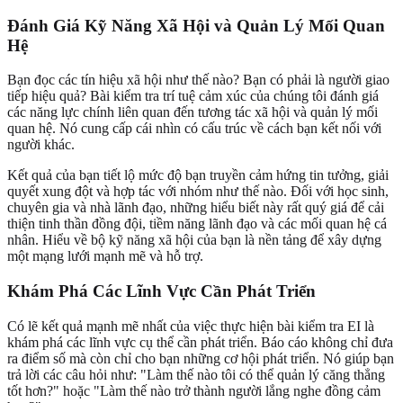
Đánh Giá Kỹ Năng Xã Hội và Quản Lý Mối Quan
Hệ
Bạn đọc các tín hiệu xã hội như thế nào? Bạn có phải là người giao
tiếp hiệu quả? Bài kiểm tra trí tuệ cảm xúc của chúng tôi đánh giá
các năng lực chính liên quan đến tương tác xã hội và quản lý mối
quan hệ. Nó cung cấp cái nhìn có cấu trúc về cách bạn kết nối với
người khác.
Kết quả của bạn tiết lộ mức độ bạn truyền cảm hứng tin tưởng, giải
quyết xung đột và hợp tác với nhóm như thế nào. Đối với học sinh,
chuyên gia và nhà lãnh đạo, những hiểu biết này rất quý giá để cải
thiện tinh thần đồng đội, tiềm năng lãnh đạo và các mối quan hệ cá
nhân. Hiểu về bộ kỹ năng xã hội của bạn là nền tảng để xây dựng
một mạng lưới mạnh mẽ và hỗ trợ.
Khám Phá Các Lĩnh Vực Cần Phát Triển
Có lẽ kết quả mạnh mẽ nhất của việc thực hiện bài kiểm tra EI là
khám phá các lĩnh vực cụ thể cần phát triển. Báo cáo không chỉ đưa
ra điểm số mà còn chỉ cho bạn những cơ hội phát triển. Nó giúp bạn
trả lời các câu hỏi như: "Làm thế nào tôi có thể quản lý căng thẳng
tốt hơn?" hoặc "Làm thế nào trở thành người lắng nghe đồng cảm