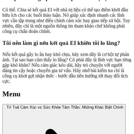
Có thể. Chia sẻ kết quả EI với nhà trị liệu có thể tạo điểm khởi đầu
hữu ích cho các buổi thảo luận. Nó giúp xác định nhanh các lĩnh
vực cần tập trung như điều chỉnh cảm xúc hay giao tiếp xã hội. Tuy
nhiên, đây chỉ là một nguồn thông tin tham khảo chứ không phải
công cụ chẩn đoán chính.
Tôi nên làm gì nếu kết quả EI khiến tôi lo lắng?
Nếu kết quả gây lo âu hay khó chịu, hãy xem đây là cơ hội tự phản
ánh. Tại sao bạn cảm thấy lo lắng? Có phải đây là lĩnh vực bạn từng
gặp khó khăn? Nếu cảm giác kéo dài, hãy trò chuyện với người
đáng tin cậy hoặc chuyên gia tư vấn. Hãy nhớ bài kiểm tra chỉ là
công cụ khơi gợi nhận thức - bước đầu tiên hướng tới thay đổi tích
cực.
Menu
Trí Tuệ Cảm Xúc vs Sức Khỏe Tâm Thần: Những Khác Biệt Chính