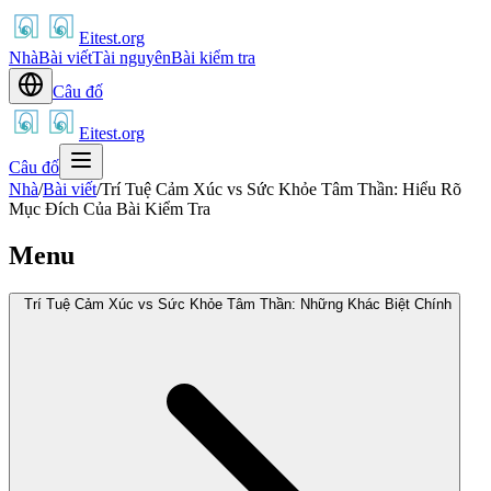
Eitest.org
Nhà
Bài viết
Tài nguyên
Bài kiểm tra
Câu đố
Eitest.org
Câu đố
Nhà
/
Bài viết
/
Trí Tuệ Cảm Xúc vs Sức Khỏe Tâm Thần: Hiểu Rõ
Mục Đích Của Bài Kiểm Tra
Menu
Trí Tuệ Cảm Xúc vs Sức Khỏe Tâm Thần: Những Khác Biệt Chính