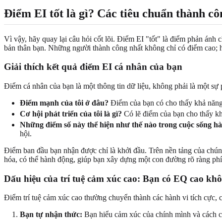
Điểm EI tốt là gì? Các tiêu chuẩn thành cô
Vì vậy, hãy quay lại câu hỏi cốt lõi. Điểm EI "tốt" là điểm phản ánh 
bản thân bạn. Những người thành công nhất không chỉ có điểm cao; họ
Giải thích kết quả điểm EI cá nhân của bạn
Điểm cá nhân của bạn là một thông tin dữ liệu, không phải là một sự
Điểm mạnh của tôi ở đâu?
Điểm của bạn có cho thấy khả năng
Cơ hội phát triển của tôi là gì?
Có lẽ điểm của bạn cho thấy khả
Những điểm số này thể hiện như thế nào trong cuộc sống hà
hội.
Điểm ban đầu bạn nhận được chỉ là khởi đầu. Trên nền tảng của chúng
hóa, có thể hành động, giúp bạn xây dựng một con đường rõ ràng phí
Dấu hiệu của trí tuệ cảm xúc cao: Bạn có EQ cao kh
Điểm trí tuệ cảm xúc cao thường chuyển thành các hành vi tích cực, c
Bạn tự nhận thức:
Bạn hiểu cảm xúc của chính mình và cách c