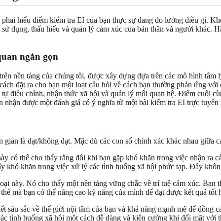
t là phải hiểu điểm kiểm tra EI của bạn thực sự đang đo lường điều gì.
c, sử dụng, thấu hiểu và quản lý cảm xúc của bản thân và người khác.
 quan ngắn gọn
 trên nền tảng của chúng tôi, được xây dựng dựa trên các mô hình tâ
h đặt ra cho bạn một loạt câu hỏi về cách bạn thường phản ứng với c
c, tự điều chỉnh, nhận thức xã hội và quản lý mối quan hệ. Điểm cuối
bạn nhận được một đánh giá có ý nghĩa từ một
bài kiểm tra EI trực tuyến
đơn giản là đạt/không đạt. Mặc dù các con số chính xác khác nhau giữa 
y có thể cho thấy rằng đôi khi bạn gặp khó khăn trong việc nhận ra 
 khó khăn trong việc xử lý các tình huống xã hội phức tạp. Đây không 
ại này. Nó cho thấy một nền tảng vững chắc về trí tuệ cảm xúc. Bạn t
thể mà bạn có thể nâng cao kỹ năng của mình để đạt được kết quả tốt 
ết sâu sắc về thế giới nội tâm của bạn và khả năng mạnh mẽ để đồng cảm
c tình huống xã hội một cách dễ dàng và kiên cường khi đối mặt với t