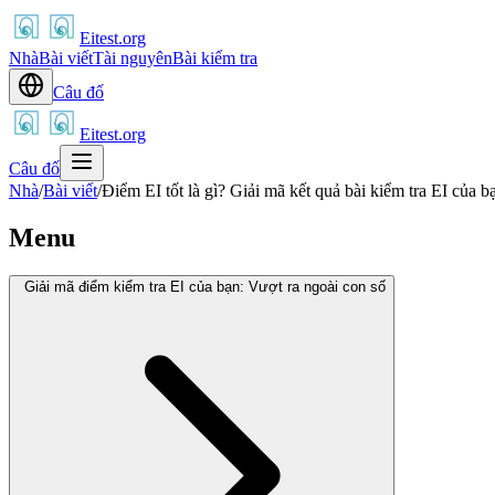
Eitest.org
Nhà
Bài viết
Tài nguyên
Bài kiểm tra
Câu đố
Eitest.org
Câu đố
Nhà
/
Bài viết
/
Điểm EI tốt là gì? Giải mã kết quả bài kiểm tra EI của b
Menu
Giải mã điểm kiểm tra EI của bạn: Vượt ra ngoài con số