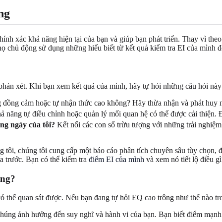
ng
chính xác khả năng hiện tại của bạn và giúp bạn phát triển. Thay vì the
 chủ động sử dụng những hiểu biết từ kết quả kiểm tra EI của mình để
 phán xét. Khi bạn xem kết quả của mình, hãy tự hỏi những câu hỏi này
 đồng cảm hoặc tự nhận thức cao không? Hãy thừa nhận và phát huy n
 năng tự điều chỉnh hoặc quản lý mối quan hệ có thể được cải thiện. Đây
ng ngày của tôi?
Kết nối các con số trừu tượng với những trải nghiệm 
 tôi, chúng tôi cung cấp một báo cáo phân tích chuyên sâu tùy chọn, đ
a trước. Bạn có thể kiểm tra
điểm EI của mình
và xem nó tiết lộ điều gì
ông?
ó thể quan sát được. Nếu bạn đang tự hỏi EQ cao trông như thế nào tro
húng ảnh hưởng đến suy nghĩ và hành vi của bạn. Bạn biết điểm mạnh