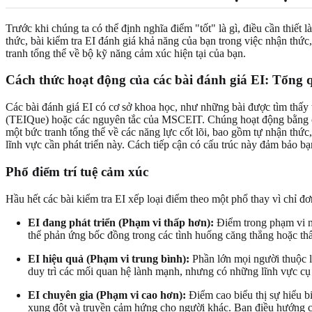
Trước khi chúng ta có thể định nghĩa điểm "tốt" là gì, điều cần thiế
thức, bài kiểm tra EI đánh giá khả năng của bạn trong việc nhận thứ
tranh tổng thể về bộ kỹ năng cảm xúc hiện tại của bạn.
Cách thức hoạt động của các bài đánh giá EI: Tổng
Các bài đánh giá EI có cơ sở khoa học, như những bài được tìm thấy
(TEIQue) hoặc các nguyên tắc của MSCEIT. Chúng hoạt động bằng các
một bức tranh tổng thể về các năng lực cốt lõi, bao gồm tự nhận thứ
lĩnh vực cần phát triển này. Cách tiếp cận có cấu trúc này đảm bảo 
Phổ điểm trí tuệ cảm xúc
Hầu hết các bài kiểm tra EI xếp loại điểm theo một phổ thay vì chỉ 
EI đang phát triển (Phạm vi thấp hơn):
Điểm trong phạm vi nà
thể phản ứng bốc đồng trong các tình huống căng thẳng hoặc thấy
EI hiệu quả (Phạm vi trung bình):
Phần lớn mọi người thuộc lo
duy trì các mối quan hệ lành mạnh, nhưng có những lĩnh vực cụ 
EI chuyên gia (Phạm vi cao hơn):
Điểm cao biểu thị sự hiểu bi
xung đột và truyền cảm hứng cho người khác. Bạn điều hướng cá