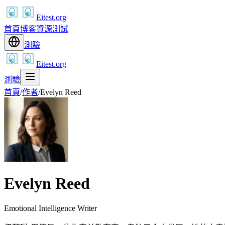
Eitest.org
首頁
博客
資源
測試
測驗
Eitest.org
測驗
首頁
/
作者
/
Evelyn Reed
Evelyn Reed
Emotional Intelligence Writer